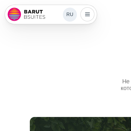
RU
Не 
кот