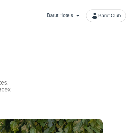
Barut Hotels
Barut Club
tes,
всех