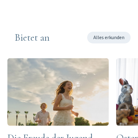
Bietet an
Alles erkunden
Oster
Die Freude der Jugend